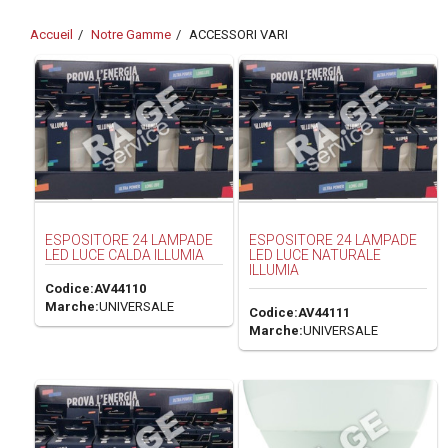
Accueil
Notre Gamme
ACCESSORI VARI
ESPOSITORE 24 LAMPADE
ESPOSITORE 24 LAMPADE
LED LUCE CALDA ILLUMIA
LED LUCE NATURALE
ILLUMIA
Codice:
AV44110
Marche:
UNIVERSALE
Codice:
AV44111
Marche:
UNIVERSALE