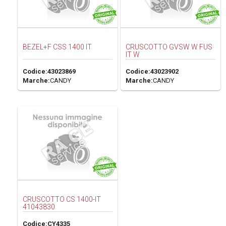
BEZEL+F CSS 1400 IT
CRUSCOTTO GVSW W FUS
IT W
Codice:
43023869
Codice:
43023902
Marche:
CANDY
Marche:
CANDY
CRUSCOTTO CS 1400-IT
41043830
Codice:
CY4335