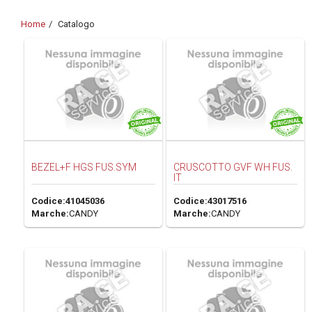
Home
Catalogo
BEZEL+F HGS FUS.SYM
CRUSCOTTO GVF WH FUS.
IT
Codice:
41045036
Codice:
43017516
Marche:
CANDY
Marche:
CANDY