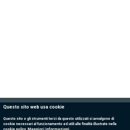
Questo sito web usa cookie
RA.GE SERVICE S.R.L.
Questo sito o gli strumenti terzi da questo utilizzati si avvalgono di
via del Moriglione, 14
cookie necessari al funzionamento ed utili alle finalità illustrate nella
56019 Migliarino Pisano (PI)
Maggiori informazioni
cookie policy.