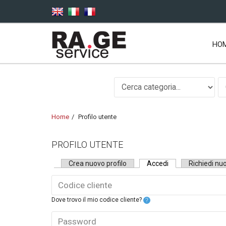
Salta al contenuto principale
HO
Home
Profilo utente
PROFILO UTENTE
Schede primarie
Crea nuovo profilo
Accedi
(scheda attiva)
Richiedi n
Dove trovo il mio codice cliente?